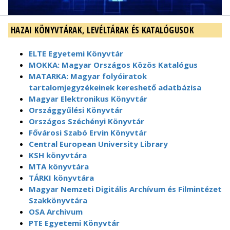
HAZAI KÖNYVTÁRAK, LEVÉLTÁRAK ÉS KATALÓGUSOK
ELTE Egyetemi Könyvtár
MOKKA: Magyar Országos Közös Katalógus
MATARKA: Magyar folyóiratok
tartalomjegyzékeinek kereshető adatbázisa
Magyar Elektronikus Könyvtár
Országgyűlési Könyvtár
Országos Széchényi Könyvtár
Fővárosi Szabó Ervin Könyvtár
Central European University Library
KSH könyvtára
MTA könyvtára
TÁRKI könyvtára
Magyar Nemzeti Digitális Archívum és Filmintézet
Szakkönyvtára
OSA Archivum
PTE Egyetemi Könyvtár