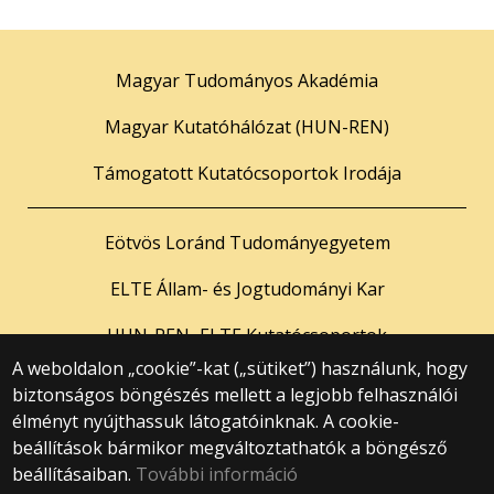
Magyar Tudományos Akadémia
Magyar Kutatóhálózat (HUN-REN)
Támogatott Kutatócsoportok Irodája
Eötvös Loránd Tudományegyetem
ELTE Állam- és Jogtudományi Kar
HUN-REN–ELTE Kutatócsoportok
A weboldalon „cookie”-kat („sütiket”) használunk, hogy
biztonságos böngészés mellett a legjobb felhasználói
© 2025 Eötvös Loránd Tudományegyetem
élményt nyújthassuk látogatóinknak. A cookie-
Minden jog fenntartva.
beállítások bármikor megváltoztathatók a böngésző
1053 Budapest, Egyetem tér 1–3.
Központi telefonszám: +36 1 411 6500
beállításaiban.
További információ