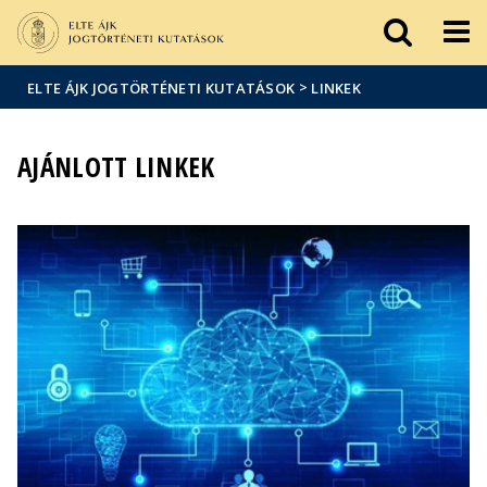
Események
ELTE a
Hírek
sajtóban
>
ELTE ÁJK JOGTÖRTÉNETI KUTATÁSOK
LINKEK
AJÁNLOTT LINKEK