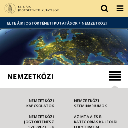
Események
ELTE a
Hírek
sajtóban
>
ELTE ÁJK JOGTÖRTÉNETI KUTATÁSOK
NEMZETKÖZI
NEMZETKÖZI
NEMZETKÖZI
NEMZETKÖZI
KAPCSOLATOK
SZEMINÁRIUMOK
NEMZETKÖZI
AZ MTA A ÉS B
JOGTÖRTÉNÉSZ
KATEGÓRIÁS KÜLFÖLDI
SZERVEZETEK
FOLYÓIRATAI