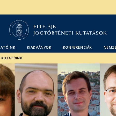
Események
ELTE a
Hírek
sajtóban
TATÓINK
KIADVÁNYOK
KONFERENCIÁK
NEMZ
>
KUTATÓINK