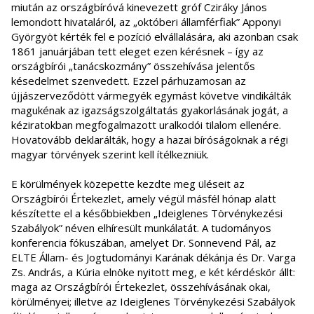
miután az országbíróvá kinevezett gróf Cziráky János
lemondott hivataláról, az „októberi államférfiak” Apponyi
Györgyöt kérték fel e pozíció elvállalására, aki azonban csak
1861 januárjában tett eleget ezen kérésnek – így az
országbírói „tanácskozmány” összehívása jelentős
késedelmet szenvedett. Ezzel párhuzamosan az
újjászerveződött vármegyék egymást követve vindikálták
magukénak az igazságszolgáltatás gyakorlásának jogát, a
kéziratokban megfogalmazott uralkodói tilalom ellenére.
Hovatovább deklarálták, hogy a hazai bíróságoknak a régi
magyar törvények szerint kell ítélkezniük.
E körülmények közepette kezdte meg üléseit az
Országbírói Értekezlet, amely végül másfél hónap alatt
készítette el a későbbiekben „Ideiglenes Törvénykezési
Szabályok” néven elhíresült munkálatát. A tudományos
konferencia fókuszában, amelyet Dr. Sonnevend Pál, az
ELTE Állam- és Jogtudományi Karának dékánja és Dr. Varga
Zs. András, a Kúria elnöke nyitott meg, e két kérdéskör állt:
maga az Országbírói Értekezlet, összehívásának okai,
körülményei; illetve az Ideiglenes Törvénykezési Szabályok