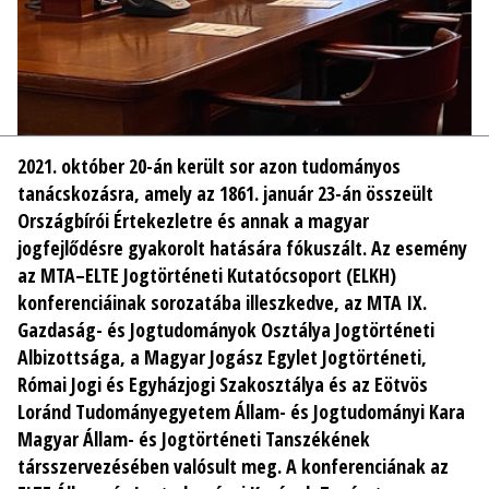
2021. október 20-án került sor azon tudományos
tanácskozásra, amely az 1861. január 23-án összeült
Országbírói Értekezletre és annak a magyar
jogfejlődésre gyakorolt hatására fókuszált. Az esemény
az MTA–ELTE Jogtörténeti Kutatócsoport (ELKH)
konferenciáinak sorozatába illeszkedve, az MTA IX.
Gazdaság- és Jogtudományok Osztálya Jogtörténeti
Albizottsága, a Magyar Jogász Egylet Jogtörténeti,
Római Jogi és Egyházjogi Szakosztálya és az Eötvös
Loránd Tudományegyetem Állam- és Jogtudományi Kara
Magyar Állam- és Jogtörténeti Tanszékének
társszervezésében valósult meg. A konferenciának az