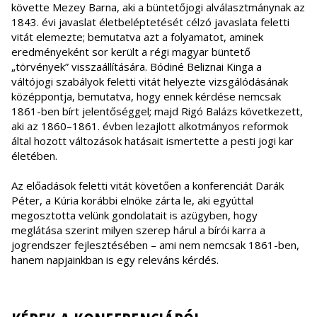
követte Mezey Barna, aki a büntetőjogi alválasztmánynak az
1843. évi javaslat életbeléptetését célzó javaslata feletti
vitát elemezte; bemutatva azt a folyamatot, aminek
eredményeként sor került a régi magyar büntető
„törvények” visszaállítására. Bódiné Beliznai Kinga a
váltójogi szabályok feletti vitát helyezte vizsgálódásának
középpontja, bemutatva, hogy ennek kérdése nemcsak
1861-ben bírt jelentőséggel; majd Rigó Balázs következett,
aki az 1860–1861. évben lezajlott alkotmányos reformok
által hozott változások hatásait ismertette a pesti jogi kar
életében.
Az előadások feletti vitát követően a konferenciát Darák
Péter, a Kúria korábbi elnöke zárta le, aki egyúttal
megosztotta velünk gondolatait is azügyben, hogy
meglátása szerint milyen szerep hárul a bírói karra a
jogrendszer fejlesztésében – ami nem nemcsak 1861-ben,
hanem napjainkban is egy releváns kérdés.