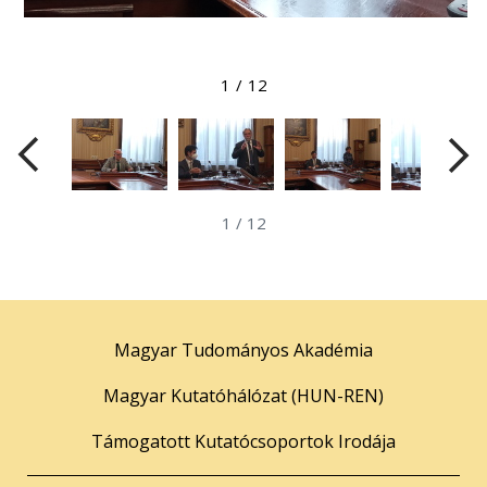
Megtekintés nagyobb méretben
1
/
12
1
/
12
Magyar Tudományos Akadémia
Magyar Kutatóhálózat (HUN-REN)
Támogatott Kutatócsoportok Irodája