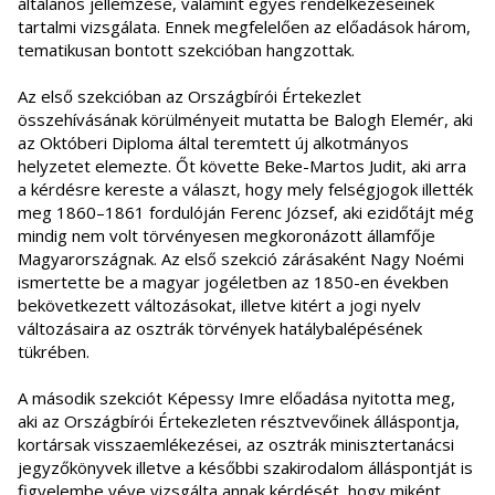
általános jellemzése, valamint egyes rendelkezéseinek
tartalmi vizsgálata. Ennek megfelelően az előadások három,
tematikusan bontott szekcióban hangzottak.
Az első szekcióban az Országbírói Értekezlet
összehívásának körülményeit mutatta be Balogh Elemér, aki
az Októberi Diploma által teremtett új alkotmányos
helyzetet elemezte. Őt követte Beke-Martos Judit, aki arra
a kérdésre kereste a választ, hogy mely felségjogok illették
meg 1860–1861 fordulóján Ferenc József, aki ezidőtájt még
mindig nem volt törvényesen megkoronázott államfője
Magyarországnak. Az első szekció zárásaként Nagy Noémi
ismertette be a magyar jogéletben az 1850-en években
bekövetkezett változásokat, illetve kitért a jogi nyelv
változásaira az osztrák törvények hatálybalépésének
tükrében.
A második szekciót Képessy Imre előadása nyitotta meg,
aki az Országbírói Értekezleten résztvevőinek álláspontja,
kortársak visszaemlékezései, az osztrák minisztertanácsi
jegyzőkönyvek illetve a későbbi szakirodalom álláspontját is
figyelembe véve vizsgálta annak kérdését, hogy miként