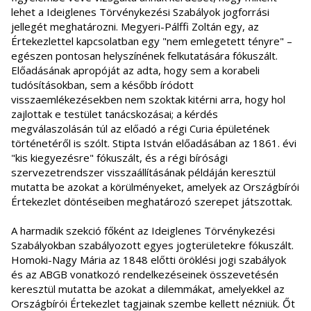
lehet a Ideiglenes Törvénykezési Szabályok jogforrási
jellegét meghatározni. Megyeri-Pálffi Zoltán egy, az
Értekezlettel kapcsolatban egy "nem emlegetett tényre" –
egészen pontosan helyszínének felkutatására fókuszált.
Előadásának apropóját az adta, hogy sem a korabeli
tudósításokban, sem a később íródott
visszaemlékezésekben nem szoktak kitérni arra, hogy hol
zajlottak e testület tanácskozásai; a kérdés
megválaszolásán túl az előadó a régi Curia épületének
történetéről is szólt. Stipta István előadásában az 1861. évi
"kis kiegyezésre" fókuszált, és a régi bírósági
szervezetrendszer visszaállításának példáján keresztül
mutatta be azokat a körülményeket, amelyek az Országbírói
Értekezlet döntéseiben meghatározó szerepet játszottak.
A harmadik szekció főként az Ideiglenes Törvénykezési
Szabályokban szabályozott egyes jogterületekre fókuszált.
Homoki-Nagy Mária az 1848 előtti öröklési jogi szabályok
és az ABGB vonatkozó rendelkezéseinek összevetésén
keresztül mutatta be azokat a dilemmákat, amelyekkel az
Országbírói Értekezlet tagjainak szembe kellett nézniük. Őt