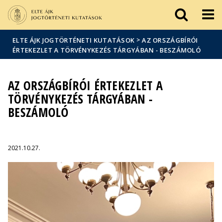
Események
ELTE a
Hírek
sajtóban
>
ELTE ÁJK JOGTÖRTÉNETI KUTATÁSOK
AZ ORSZÁGBÍRÓI
ÉRTEKEZLET A TÖRVÉNYKEZÉS TÁRGYÁBAN - BESZÁMOLÓ
AZ ORSZÁGBÍRÓI ÉRTEKEZLET A
TÖRVÉNYKEZÉS TÁRGYÁBAN -
BESZÁMOLÓ
2021.10.27.