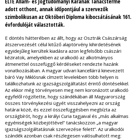
ELTE Állam- és Jogtudományi Karának Tanácsterme
adott otthont, annak időpontjául a szervezők
szimbolikusan az Októberi Diploma kibocsátásának 161.
évfordulóját választották.
E döntés hátterében az állt, hogy az Osztrák Császárság
átszervezését célul kitűző alaptörvény kihirdetésének
egyidejűleg kerültek kiadásra azon legfelsőbb császári
kéziratok, amelyekben az uralkodó az alkotmányos
átmenettel összefüggő kérdéseket rendezte hazánk
vonatkozásában. A magyar udvari kancellárrá kinevezett
báró Vay Miklósnak címzett levelekben több helyen is
találkozhatunk az igazságszolgáltatást érintő döntésekkel.
Az ekkor még törvényesen meg nem koronázott uralkodó
egyfelől rögzítette, hogy szándékában áll Magyarország
összes törvénykezési ügyét visszahelyezni az ország
határai közé, és ezzel összefüggésben megbízta az
országbírót, hogy a királyi Curia tagjaival és „más alkalmas
egyéniségek közbejöttével” tanácskozzon „a magyar
igazságszolgáltatásnak szervezése felett”. Az uralkodói
szándék azonban csak részlegesen valósulhatott meg: