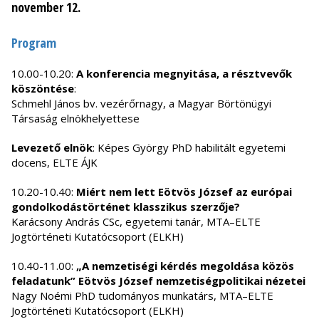
november 12.
Program
10.00-10.20:
A konferencia megnyitása, a résztvevők
köszöntése
:
Schmehl János bv. vezérőrnagy, a Magyar Börtönügyi
Társaság elnökhelyettese
Levezető elnök
: Képes György PhD habilitált egyetemi
docens, ELTE ÁJK
10.20-10.40:
Miért nem lett Eötvös József az európai
gondolkodástörténet klasszikus szerzője?
Karácsony András CSc, egyetemi tanár, MTA–ELTE
Jogtörténeti Kutatócsoport (ELKH)
10.40-11.00:
„A nemzetiségi kérdés megoldása közös
feladatunk” Eötvös József nemzetiségpolitikai nézetei
Nagy Noémi PhD tudományos munkatárs, MTA–ELTE
Jogtörténeti Kutatócsoport (ELKH)