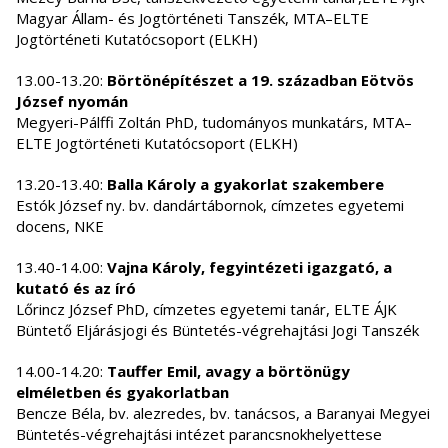
Magyar Állam- és Jogtörténeti Tanszék, MTA–ELTE
Jogtörténeti Kutatócsoport (ELKH)
13.00-13.20:
Börtönépítészet a 19. században Eötvös
József nyomán
Megyeri-Pálffi Zoltán PhD, tudományos munkatárs, MTA–
ELTE Jogtörténeti Kutatócsoport (ELKH)
13.20-13.40:
Balla Károly a gyakorlat szakembere
Estók József ny. bv. dandártábornok, címzetes egyetemi
docens, NKE
13.40-14.00:
Vajna Károly, fegyintézeti igazgató, a
kutató és az író
Lőrincz József PhD, címzetes egyetemi tanár, ELTE ÁJK
Büntető Eljárásjogi és Büntetés-végrehajtási Jogi Tanszék
14.00-14.20:
Tauffer Emil, avagy a börtönügy
elméletben és gyakorlatban
Bencze Béla, bv. alezredes, bv. tanácsos, a Baranyai Megyei
Büntetés-végrehajtási intézet parancsnokhelyettese