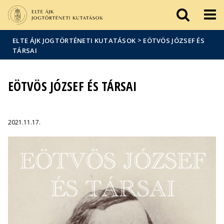
Események
ELTE a
Hírek
sajtóban
>
ELTE ÁJK JOGTÖRTÉNETI KUTATÁSOK
EÖTVÖS JÓZSEF ÉS
TÁRSAI
EÖTVÖS JÓZSEF ÉS TÁRSAI
2021.11.17.