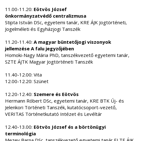
11.00-11.20:
Eötvös József
önkormányzatvédő centralizmusa
Stipta István DSc, egyetemi tanár, KRE ÁJK Jogtörténeti,
Jogelméleti és Egyházjogi Tanszék
11.20-11.40:
A magyar büntetőjogi viszonyok
jellemzése A falu jegyzőjében
Homoki-Nagy Mária PhD, tanszékvezető egyetemi tanár,
SZTE ÁJTK Magyar Jogtörténeti Tanszék
11.40-12.00: Vita
12.00-12.20: Szünet
12.20-12.40:
Szemere és Eötvös
Hermann Róbert DSc, egyetemi tanár, KRE BTK Új- és
Jelenkori Történeti Tanszék, kutatócsoport-vezető,
VERITAS Történetkutató Intézet és Levéltár
12.40-13.00:
Eötvös József és a börtönügyi
terminológia
Mezey Barna DSc, tanszékvezető egyetemi tanár,ELTE ÁJK