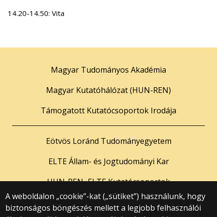
14.20-14.50: Vita
Magyar Tudományos Akadémia
Magyar Kutatóhálózat (HUN-REN)
Támogatott Kutatócsoportok Irodája
Eötvös Loránd Tudományegyetem
ELTE Állam- és Jogtudományi Kar
HUN-REN–ELTE Kutatócsoportok
A weboldalon „cookie”-kat („sütiket”) használunk, hogy
biztonságos böngészés mellett a legjobb felhasználói
© 2025 Eötvös Loránd Tudományegyetem