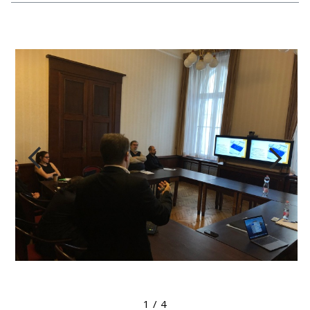
Megtekintés nagyobb méretben
1
/
4