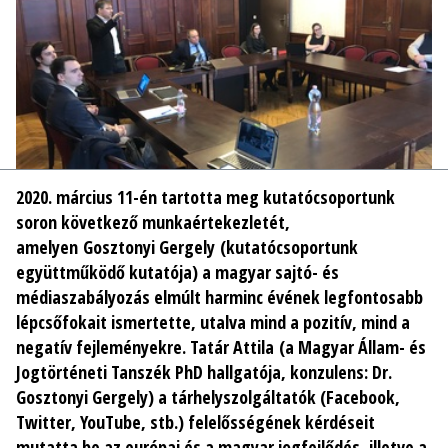
2020. március 11-én tartotta meg kutatócsoportunk
soron következő munkaértekezletét,
amelyen Gosztonyi Gergely (kutatócsoportunk
együttműködő kutatója) a magyar sajtó- és
médiaszabályozás elmúlt harminc évének legfontosabb
lépcsőfokait ismertette, utalva mind a pozitív, mind a
negatív fejleményekre. Tatár Attila (a Magyar Állam- és
Jogtörténeti Tanszék PhD hallgatója, konzulens: Dr.
Gosztonyi Gergely) a tárhelyszolgáltatók (Facebook,
Twitter, YouTube, stb.) felelősségének kérdéseit
mutatta be az európai és a magyar jogfejlődés, illetve a