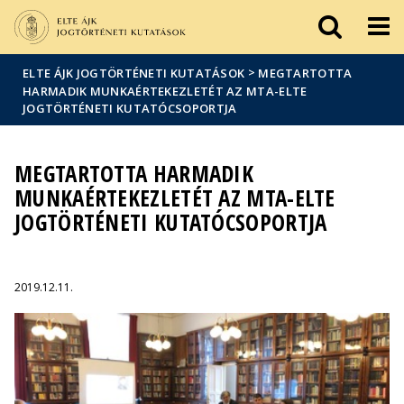
Események
ELTE a
Hírek
sajtóban
>
ELTE ÁJK JOGTÖRTÉNETI KUTATÁSOK
MEGTARTOTTA
HARMADIK MUNKAÉRTEKEZLETÉT AZ MTA-ELTE
JOGTÖRTÉNETI KUTATÓCSOPORTJA
MEGTARTOTTA HARMADIK
MUNKAÉRTEKEZLETÉT AZ MTA-ELTE
JOGTÖRTÉNETI KUTATÓCSOPORTJA
2019.12.11.