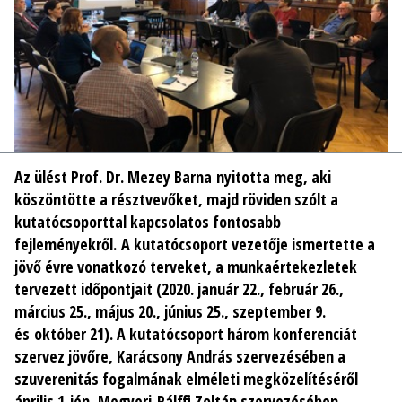
Az ülést Prof. Dr. Mezey Barna nyitotta meg, aki
köszöntötte a résztvevőket, majd röviden szólt a
kutatócsoporttal kapcsolatos fontosabb
fejleményekről. A kutatócsoport vezetője ismertette a
jövő évre vonatkozó terveket, a munkaértekezletek
tervezett időpontjait (2020. január 22., február 26.,
március 25., május 20., június 25., szeptember 9.
és október 21). A kutatócsoport három konferenciát
szervez jövőre, Karácsony András szervezésében a
szuverenitás fogalmának elméleti megközelítéséről
április 1-jén, Megyeri-Pálffi Zoltán szervezésében