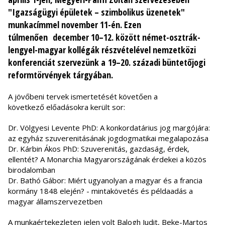
"Igazságügyi épületek – szimbolikus üzenetek"
munkacímmel november 11-én. Ezen
túlmenően december 10–12. között német-osztrák-
lengyel-magyar kollégák részvételével nemzetközi
konferenciát szervezünk a 19–20. századi büntetőjogi
reformtörvények tárgyában.
A jövőbeni tervek ismertetését követően a
következő előadásokra került sor:
Dr. Völgyesi Levente PhD: A konkordatárius jog margójára:
az egyház szuverenitásának jogdogmatikai megalapozása
Dr. Kárbin Ákos PhD: Szuverenitás, gazdaság, érdek,
ellentét? A Monarchia Magyarországának érdekei a közös
birodalomban
Dr. Bathó Gábor: Miért ugyanolyan a magyar és a francia
kormány 1848 elején? - mintakövetés és példaadás a
magyar államszervezetben
A munkaértekezleten jelen volt Balogh Judit, Beke-Martos