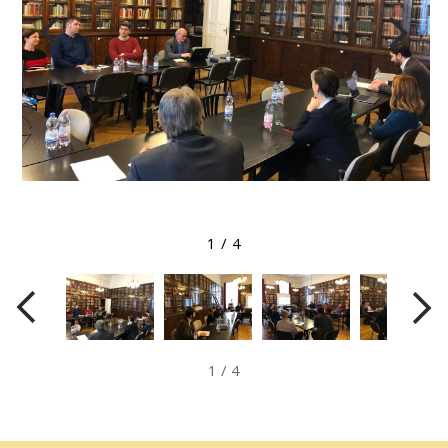
Megtekintés nagyobb méretben
1
/
4
1
/
4