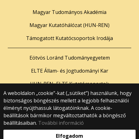
Magyar Tudományos Akadémia
Magyar Kutatóhálózat (HUN-REN)
Támogatott Kutatócsoportok Irodája
Eötvös Loránd Tudományegyetem
ELTE Állam- és Jogtudományi Kar
HUN-REN–ELTE Kutatócsoportok
A weboldalon „cookie”-kat („sütiket”) használunk, hogy
biztonságos böngészés mellett a legjobb felhasználói
© 2025 Eötvös Loránd Tudományegyetem
élményt nyújthassuk látogatóinknak. A cookie-
Minden jog fenntartva.
beállítások bármikor megváltoztathatók a böngésző
1053 Budapest, Egyetem tér 1–3.
Központi telefonszám: +36 1 411 6500
beállításaiban.
További információ
Webfejlesztés:
Elfogadom