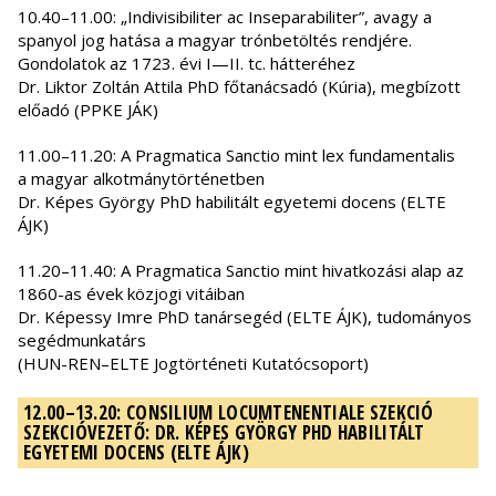
10.40–11.00: „Indivisibiliter ac Inseparabiliter”, avagy a
spanyol jog hatása a magyar trónbetöltés rendjére.
Gondolatok az 1723. évi I—II. tc. hátteréhez
Dr. Liktor Zoltán Attila PhD főtanácsadó (Kúria), megbízott
előadó (PPKE JÁK)
11.00–11.20: A Pragmatica Sanctio mint lex fundamentalis
a magyar alkotmánytörténetben
Dr. Képes György PhD habilitált egyetemi docens (ELTE
ÁJK)
11.20–11.40: A Pragmatica Sanctio mint hivatkozási alap az
1860-as évek közjogi vitáiban
Dr. Képessy Imre PhD tanársegéd (ELTE ÁJK), tudományos
segédmunkatárs
(HUN-REN–ELTE Jogtörténeti Kutatócsoport)
12.00–13.20: CONSILIUM LOCUMTENENTIALE SZEKCIÓ
SZEKCIÓVEZETŐ: DR. KÉPES GYÖRGY PHD HABILITÁLT
EGYETEMI DOCENS (ELTE ÁJK)