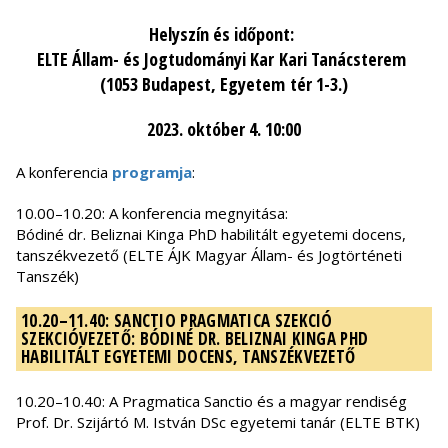
Helyszín és időpont:
ELTE Állam- és Jogtudományi Kar Kari Tanácsterem
(1053 Budapest, Egyetem tér 1-3.)
2023. október 4. 10:00
A konferencia
programja
:
10.00–10.20: A konferencia megnyitása:
Bódiné dr. Beliznai Kinga PhD habilitált egyetemi docens,
tanszékvezető (ELTE ÁJK Magyar Állam- és Jogtörténeti
Tanszék)
10.20–11.40: SANCTIO PRAGMATICA SZEKCIÓ
SZEKCIÓVEZETŐ: BÓDINÉ DR. BELIZNAI KINGA PHD
HABILITÁLT EGYETEMI DOCENS, TANSZÉKVEZETŐ
10.20–10.40: A Pragmatica Sanctio és a magyar rendiség
Prof. Dr. Szijártó M. István DSc egyetemi tanár (ELTE BTK)