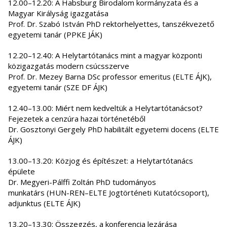
12.00–12.20: A Habsburg Birodalom kormányzata és a
Magyar Királyság igazgatása
Prof. Dr. Szabó István PhD rektorhelyettes, tanszékvezető
egyetemi tanár (PPKE JÁK)
12.20–12.40: A Helytartótanács mint a magyar központi
közigazgatás modern csúcsszerve
Prof. Dr. Mezey Barna DSc professor emeritus (ELTE ÁJK),
egyetemi tanár (SZE DF ÁJK)
12.40–13.00: Miért nem kedveltük a Helytartótanácsot?
Fejezetek a cenzúra hazai történetéből
Dr. Gosztonyi Gergely PhD habilitált egyetemi docens (ELTE
ÁJK)
13.00–13.20: Közjog és építészet: a Helytartótanács
épülete
Dr. Megyeri-Pálffi Zoltán PhD tudományos
munkatárs (HUN-REN–ELTE Jogtörténeti Kutatócsoport),
adjunktus (ELTE ÁJK)
13.20–13.30: Összegzés, a konferencia lezárása