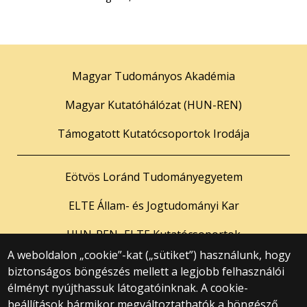
Magyar Tudományos Akadémia
Magyar Kutatóhálózat (HUN-REN)
Támogatott Kutatócsoportok Irodája
Eötvös Loránd Tudományegyetem
ELTE Állam- és Jogtudományi Kar
HUN-REN–ELTE Kutatócsoportok
A weboldalon „cookie”-kat („sütiket”) használunk, hogy
biztonságos böngészés mellett a legjobb felhasználói
© 2025 Eötvös Loránd Tudományegyetem
élményt nyújthassuk látogatóinknak. A cookie-
Minden jog fenntartva.
beállítások bármikor megváltoztathatók a böngésző
1053 Budapest, Egyetem tér 1–3.